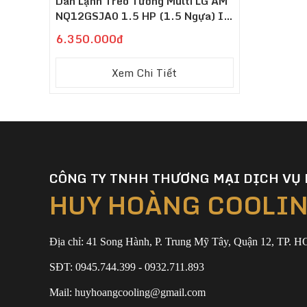
Dàn Lạnh Treo Tường Multi LG AM
NQ12GSJA0 1.5 HP (1.5 Ngựa) In
Verter
6.350.000đ
Xem Chi Tiết
CÔNG TY TNHH THƯƠNG MẠI DỊCH VỤ 
HUY HOÀNG COOLI
Địa chỉ: 41 Song Hành, P. Trung Mỹ Tây, Quận 12, TP. 
SĐT: 0945.744.399 - 0932.711.893
Mail: huyhoangcooling@gmail.com