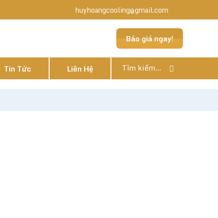
huyhoangcooling@gmail.com
Báo giá ngay!
Tin Tức
Liên Hệ