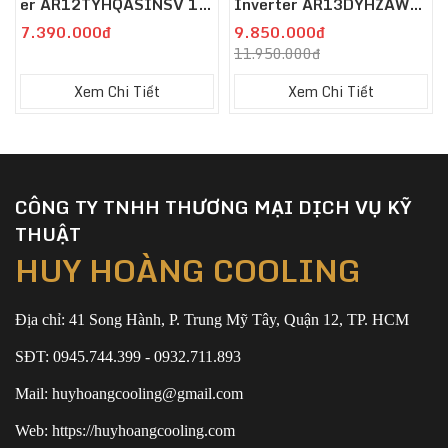
Er AR12TYHQASINSV 1.5
Inverter AR13DYHZAWK
HP
NSV
7.390.000đ
9.850.000đ
11.950.000đ
Xem Chi Tiết
Xem Chi Tiết
CÔNG TY TNHH THƯƠNG MẠI DỊCH VỤ KỸ
THUẬT
HUY HOÀNG COOLING
Địa chỉ: 41 Song Hành, P. Trung Mỹ Tây, Quận 12, TP. HCM
SĐT: 0945.744.399 - 0932.711.893
Mail: huyhoangcooling@gmail.com
Web: https://huyhoangcooling.com