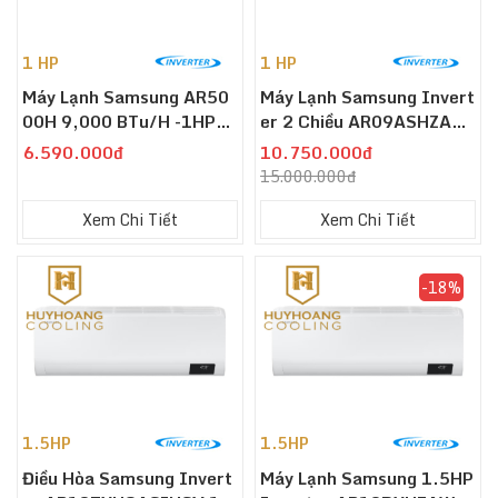
1 HP
1 HP
Máy Lạnh Samsung AR50
Máy Lạnh Samsung Invert
00H 9,000 BTu/h -1HP
Er 2 Chiều AR09ASHZAW
(AR09TYHQASINSV) Digi
KNSV 9,000 BTU/h - 1HP
6.590.000đ
10.750.000đ
Tal Inverter
15.000.000đ
Xem Chi Tiết
Xem Chi Tiết
-18%
1.5HP
1.5HP
Điều Hòa Samsung Invert
Máy Lạnh Samsung 1.5HP