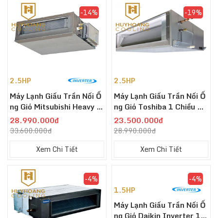
-14%
-19%
2.5HP
2.5HP
Máy Lạnh Giấu Trần Nối Ố
Máy Lạnh Giấu Trần Nối Ố
Ng Gió Mitsubishi Heavy F
Ng Gió Toshiba 1 Chiều 24
DUM60YA-W5 Inverter 2.
000Btu-2.5HP RAV-240B
28.990.000đ
23.500.000đ
5 HP
SP-V/RAV-240ASP-V
33.600.000đ
28.990.000đ
Xem Chi Tiết
Xem Chi Tiết
-4%
-4%
1.5HP
Máy Lạnh Giấu Trần Nối Ố
Ng Gió Daikin Inverter 1.5