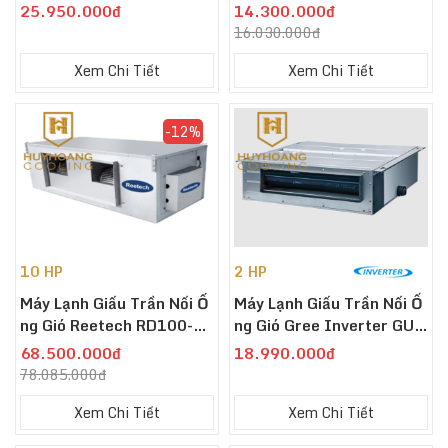
-300BSP-V
Gựa) FDBNQ09MV1
25.950.000đ
14.300.000đ
16.030.000đ
Xem Chi Tiết
Xem Chi Tiết
-12%
10 HP
2 HP
Máy Lạnh Giấu Trần Nối Ố
Máy Lạnh Giấu Trần Nối Ố
Ng Gió Reetech RD100-L1
Ng Gió Gree Inverter GUL
E 24000 BTU - 10 HP
D50PS1/A-S/GULD50W
68.500.000đ
18.990.000đ
1/NhA-S 2HP
78.085.000đ
Xem Chi Tiết
Xem Chi Tiết