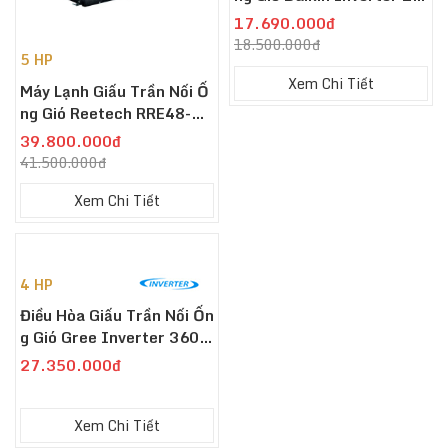
HP FBFC40DVM - RZFC40
17.690.000đ
DVM +BRC2E61
18.500.000đ
5 HP
Xem Chi Tiết
Máy Lạnh Giấu Trần Nối Ố
Ng Gió Reetech RRE48-BA
-A 5.0 HP (5 Ngựa)
39.800.000đ
41.500.000đ
Xem Chi Tiết
4 HP
Điều Hòa Giấu Trần Nối Ốn
G Gió Gree Inverter 3600
0Btu GULD100PHS1/A-
27.350.000đ
S/GULD100W1/NhA-S- 1
Chiều
Xem Chi Tiết