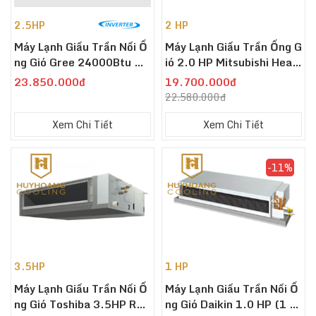
2.5HP
2 HP
Máy Lạnh Giấu Trần Nối Ố
Máy Lạnh Giấu Trần Ống G
Ng Gió Gree 24000Btu GU
Ió 2.0 HP Mitsubishi Heav
LD71PHS1/A-S/GULD71
Y FDUM50CNV-S5
23.850.000đ
19.700.000đ
W1/NhA-S Inverter 1 Chi
22.580.000đ
Ều
Xem Chi Tiết
Xem Chi Tiết
-11%
3.5HP
1 HP
Máy Lạnh Giấu Trần Nối Ố
Máy Lạnh Giấu Trần Nối Ố
Ng Gió Toshiba 3.5HP RAV
Ng Gió Daikin 1.0 HP (1 N