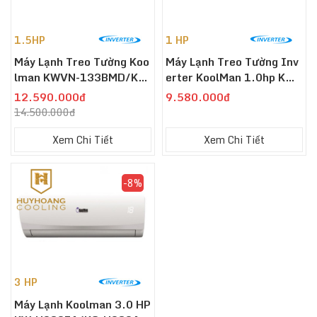
1.5HP
1 HP
Máy Lạnh Treo Tường Koo
Máy Lạnh Treo Tường Inv
Lman KWVN-133BMD/KC
Erter KoolMan 1.0hp KWV
VN-133BMDW Inverter 1.
N-103BMD/KCVN-103BM
12.590.000đ
9.580.000đ
5HP
DW
14.500.000đ
Xem Chi Tiết
Xem Chi Tiết
-8%
3 HP
Máy Lạnh Koolman 3.0 HP