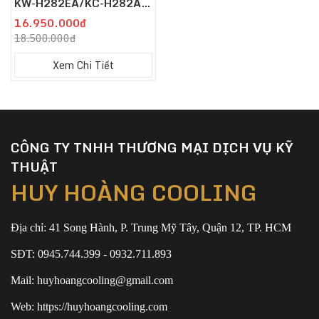
KW-H282EA/KC-H282AA
Inverter
16.950.000đ
18.500.000đ
Xem Chi Tiết
CÔNG TY TNHH THƯƠNG MẠI DỊCH VỤ KỸ
THUẬT
HUY HOÀNG COOLING
Địa chỉ: 41 Song Hành, P. Trung Mỹ Tây, Quận 12, TP. HCM
SĐT: 0945.744.399 - 0932.711.893
Mail: huyhoangcooling@gmail.com
Web: https://huyhoangcooling.com