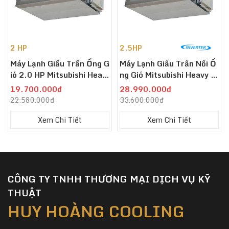
2 HP
2.5HP
Máy Lạnh Giấu Trần Ống G
Máy Lạnh Giấu Trần Nối Ố
Ió 2.0 HP Mitsubishi Heav
Ng Gió Mitsubishi Heavy F
Y FDUM50CNV-S5
DUM60YA-W5 Inverter 2.
19.700.000đ
28.990.000đ
5 HP
22.580.000đ
33.600.000đ
Xem Chi Tiết
Xem Chi Tiết
CÔNG TY TNHH THƯƠNG MẠI DỊCH VỤ KỸ
THUẬT
HUY HOÀNG COOLING