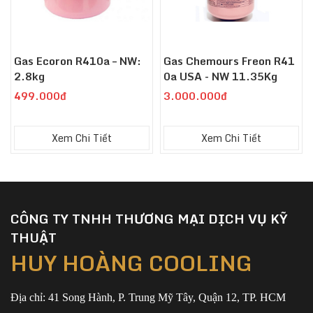
Gas Ecoron R410a – NW:
Gas Chemours Freon R41
2.8kg
0a USA - NW 11.35Kg
499.000đ
3.000.000đ
Xem Chi Tiết
Xem Chi Tiết
CÔNG TY TNHH THƯƠNG MẠI DỊCH VỤ KỸ
THUẬT
HUY HOÀNG COOLING
Địa chỉ: 41 Song Hành, P. Trung Mỹ Tây, Quận 12, TP. HCM