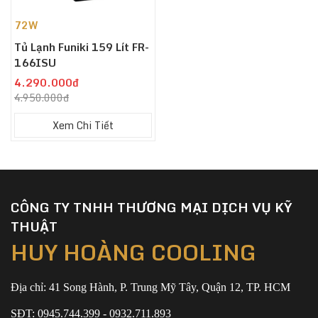
72W
Tủ Lạnh Funiki 159 Lít FR-
166ISU
4.290.000đ
4.950.000đ
Xem Chi Tiết
CÔNG TY TNHH THƯƠNG MẠI DỊCH VỤ KỸ
THUẬT
HUY HOÀNG COOLING
Địa chỉ: 41 Song Hành, P. Trung Mỹ Tây, Quận 12, TP. HCM
SĐT: 0945.744.399 - 0932.711.893